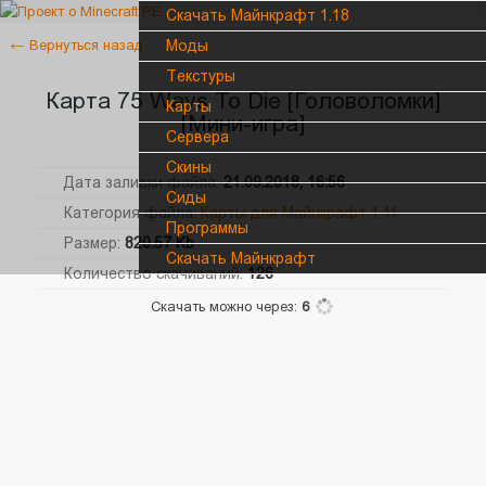
Скачать Майнкрафт 1.18
← Вернуться назад
Моды
Текстуры
Карта 75 Ways To Die [Головоломки]
Карты
[Mини-игра]
Сервера
Cкины
Дата заливки файла:
21.09.2018, 16:56
Сиды
Категория файла:
Карты для Майнкрафт 1.11
Программы
Размер:
820.57 Kb
Скачать Майнкрафт
Количество скачиваний:
126
Скачать можно через:
6