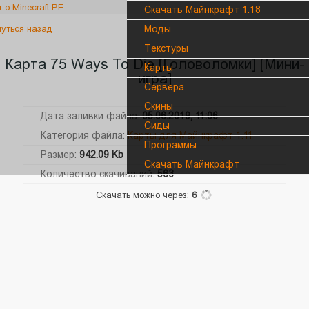
Скачать Майнкрафт 1.18
уться назад
Моды
Текстуры
Карта 75 Ways To Die [Головоломки] [Mини-
Карты
игра]
Сервера
Cкины
Дата заливки файла:
05.06.2019, 11:06
Сиды
Категория файла:
Карты для Майнкрафт 1.11
Программы
Размер:
942.09 Kb
Скачать Майнкрафт
Количество скачиваний:
563
Скачать можно через:
6