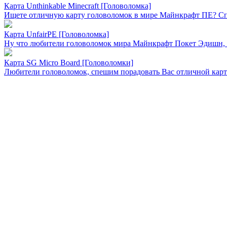
Карта Unthinkable Minecraft [Головоломка]
Ищете отличную карту головоломок в мире Майнкрафт ПЕ? Спеш
Карта UnfairPE [Головоломка]
Ну что любители головоломок мира Майнкрафт Покет Эдишн, п
Карта SG Micro Board [Головоломки]
Любители головоломок, спешим порадовать Вас отличной карт