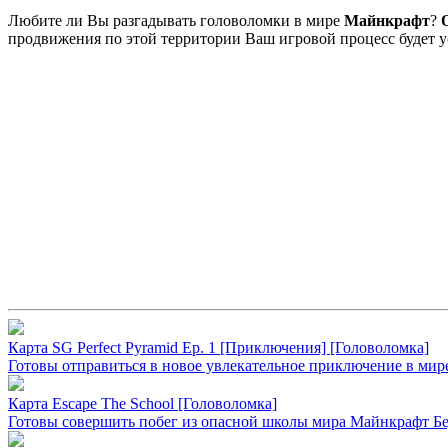
Любите ли Вы разгадывать головоломки в мире
Майнкрафт
?
продвижения по этой территории Ваш игровой процесс будет у
Карта SG Perfect Pyramid Ep. 1 [Приключения] [Головоломка]
Готовы отправиться в новое увлекательное приключение в мир
Карта Escape The School [Головоломка]
Готовы совершить побег из опасной школы мира Майнкрафт Бед