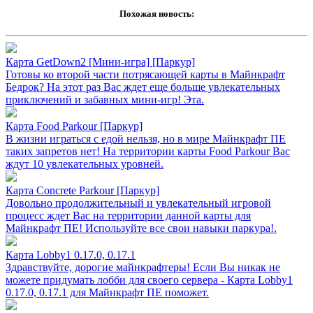
Похожая новость:
Карта GetDown2 [Мини-игра] [Паркур]
Готовы ко второй части потрясающей карты в Майнкрафт
Бедрок? На этот раз Вас ждет еще больше увлекательных
приключений и забавных мини-игр! Эта.
Карта Food Parkour [Паркур]
В жизни играться с едой нельзя, но в мире Майнкрафт ПЕ
таких запретов нет! На территории карты Food Parkour Вас
ждут 10 увлекательных уровней.
Карта Concrete Parkour [Паркур]
Довольно продолжительный и увлекательный игровой
процесс ждет Вас на территории данной карты для
Майнкрафт ПЕ! Используйте все свои навыки паркура!.
Карта Lobby1 0.17.0, 0.17.1
Здравствуйте, дорогие майнкрафтеры! Если Вы никак не
можете придумать лобби для своего сервера - Карта Lobby1
0.17.0, 0.17.1 для Майнкрафт ПЕ поможет.