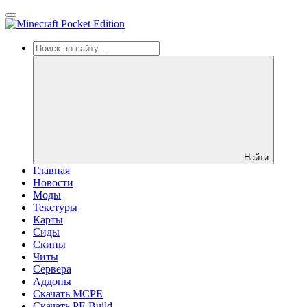
Найти
Главная
Новости
Моды
Текстуры
Карты
Сиды
Cкины
Читы
Сервера
Аддоны
Скачать MCPE
Скачать PE Build