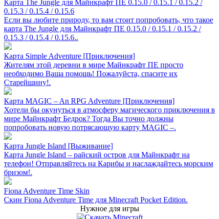
Карта The Jungle для Майнкрафт ПЕ 0.15.0 / 0.15.1 / 0.15.2 /
0.15.3 / 0.15.4 / 0.15.6
Если вы любите природу, то вам стоит попробовать, что такое
карта The Jungle для Майнкрафт ПЕ 0.15.0 / 0.15.1 / 0.15.2 /
0.15.3 / 0.15.4 / 0.15.6..
Карта Simple Adventure [Приключения]
Жителям этой деревни в мире Майнкрафт ПЕ просто
необходимо Ваша помощь! Пожалуйста, спасите их
Старейшину!.
Карта MAGIC – An RPG Adventure [Приключения]
Хотели бы окунуться в атмосферу магического приключения в
мире Майнкрафт Бедрок? Тогда Вы точно должны
попробовать новую потрясающую карту MAGIC –.
Карта Jungle Island [Выживание]
Карта Jungle Island – райский остров для Майнкрафт на
телефон! Отправляйтесь на Карибы и наслаждайтесь морским
бризом!.
Fiona Adventure Time Skin
Скин Fiona Adventure Time для Minecraft Pocket Edition.
Нужное для игры