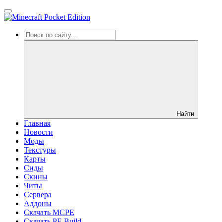
Найти
Главная
Новости
Моды
Текстуры
Карты
Сиды
Cкины
Читы
Сервера
Аддоны
Скачать MCPE
Скачать PE Build