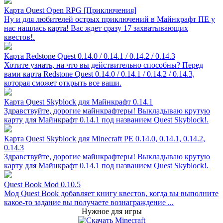
Карта Quest Open RPG [Приключения]
Ну и для любителей острых приключений в Майнкрафт ПЕ у
нас нашлась карта! Вас ждет сразу 17 захватывающих
квестов!.
Карта Redstone Quest 0.14.0 / 0.14.1 / 0.14.2 / 0.14.3
Хотите узнать, на что вы действительно способны? Перед
вами карта Redstone Quest 0.14.0 / 0.14.1 / 0.14.2 / 0.14.3,
которая сможет открыть все ваши.
Карта Quest Skyblock для Майнкрафт 0.14.1
Здравствуйте, дорогие майнкрафтеры! Выкладываю крутую
карту для Майнкрафт 0.14.1 под названием Quest Skyblock!.
Карта Quest Skyblock для Minecraft PE 0.14.0, 0.14.1, 0.14.2,
0.14.3
Здравствуйте, дорогие майнкрафтеры! Выкладываю крутую
карту для Майнкрафт 0.14.1 под названием Quest Skyblock!.
Quest Book Mod 0.10.5
Мод Quest Book добавляет книгу квестов, когда вы выполните
какое-то задание вы получаете вознаграждение ...
Нужное для игры