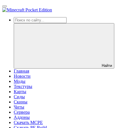
Найти
Главная
Новости
Моды
Текстуры
Карты
Сиды
Cкины
Читы
Сервера
Аддоны
Скачать MCPE
Скачать PE Build