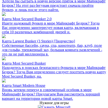
Хотели бы сыграть в новую версию пряток в мире Майнкрафт
Бедрок? На этот раз бегунам предстоит сначала пройти
бункер, и лишь после этого найти.
Карта Most Secured Bunker 2.0
Ищете надежный бункер в мире Майнкрафт Бедрок? Тогда
Вас определенно заинтересует новая карта, включающая в
себя 10 различных комбинаций дверей и.
Карта Largest Bunker (3 Stories) [Творчество]
Собственные бассейн, сауна, спа, кинотеатр, бар, клуб, поле
для гольфа, тренжерный зал, большая комната развлечений -
это ли не рай миллионера в.
Карта Most Secured Bunker
Находитесь в поисках безопасного бункера в мире Майнкрафт
Бедрок? Тогда Вам определенно следует посетить новую карту
Most Secured Bunker, на.
Карта Smart Modern House
Вновь затеяли переезд в современный особняк в мире
Майнкрафт Бедрок? Предлагаем Вам рассмотреть хороший
вариант на территории новой карты Smart.
Нужное для игры