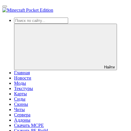
Найти
Главная
Новости
Моды
Текстуры
Карты
Сиды
Cкины
Читы
Сервера
Аддоны
Скачать MCPE
Скачать PE Build