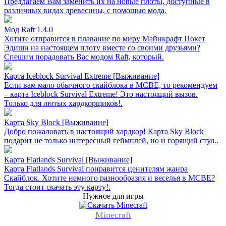
Предлагаем Вам заменить их на новые плоты, доступные в
различных видах древесины, с помощью мода.
Мод Raft 1.4.0
Хотите отправится в плавание по миру Майнкрафт Покет
Эдишн на настоящем плоту вместе со своими друзьями?
Спешим порадовать Вас модом Raft, который.
Карта Iceblock Survival Extreme [Выживание]
Если вам мало обычного скайблока в MCBE, то рекомендуем
– карта Iceblock Survival Extreme! Это настоящий вызов.
Только для лютых хардкорщиков!.
Карта Sky Block [Выживание]
Добро пожаловать в настоящий хардкор! Карта Sky Block
подарит не только интересный геймплей, но и горящий стул..
Карта Flatlands Survival [Выживание]
Карта Flatlands Survival понравится ценителям жанра
Скайблок. Хотите немного разнообразия и веселья в MCBE?
Тогда стоит скачать эту карту!.
Нужное для игры
Minecraft