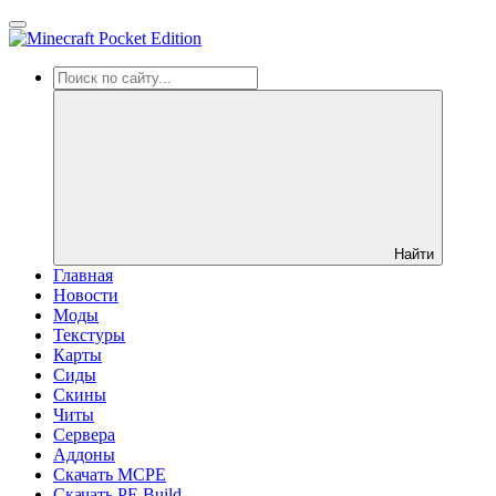
Найти
Главная
Новости
Моды
Текстуры
Карты
Сиды
Cкины
Читы
Сервера
Аддоны
Скачать MCPE
Скачать PE Build