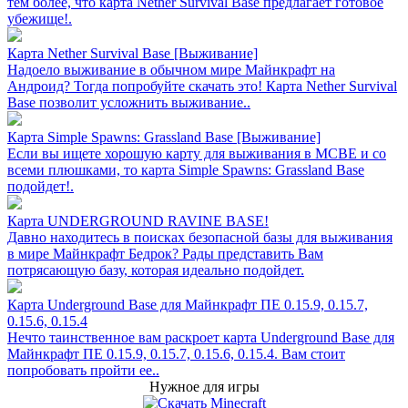
тем более, что карта Nether Survival Base предлагает готовое
убежище!.
Карта Nether Survival Base [Выживание]
Надоело выживание в обычном мире Майнкрафт на
Андроид? Тогда попробуйте скачать это! Карта Nether Survival
Base позволит усложнить выживание..
Карта Simple Spawns: Grassland Base [Выживание]
Если вы ищете хорошую карту для выживания в MCBE и со
всеми плюшками, то карта Simple Spawns: Grassland Base
подойдет!.
Карта UNDERGROUND RAVINE BASE!
Давно находитесь в поисках безопасной базы для выживания
в мире Майнкрафт Бедрок? Рады представить Вам
потрясающую базу, которая идеально подойдет.
Карта Underground Base для Майнкрафт ПЕ 0.15.9, 0.15.7,
0.15.6, 0.15.4
Нечто таинственное вам раскроет карта Underground Base для
Майнкрафт ПЕ 0.15.9, 0.15.7, 0.15.6, 0.15.4. Вам стоит
попробовать пройти ее..
Нужное для игры