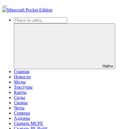
Найти
Главная
Новости
Моды
Текстуры
Карты
Сиды
Cкины
Читы
Сервера
Аддоны
Скачать MCPE
Скачать PE Build