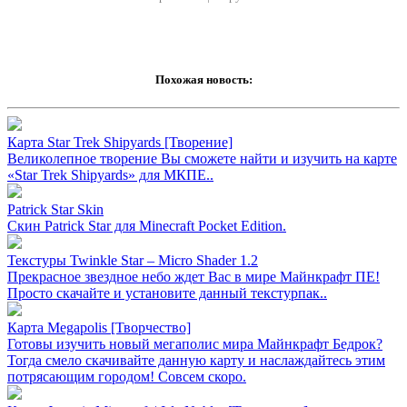
Похожая новость:
Карта Star Trek Shipyards [Творение]
Великолепное творение Вы сможете найти и изучить на карте
«Star Trek Shipyards» для МКПЕ..
Patrick Star Skin
Скин Patrick Star для Minecraft Pocket Edition.
Текстуры Twinkle Star – Micro Shader 1.2
Прекрасное звездное небо ждет Вас в мире Майнкрафт ПЕ!
Просто скачайте и установите данный текстурпак..
Карта Megapolis [Творчество]
Готовы изучить новый мегаполис мира Майнкрафт Бедрок?
Тогда смело скачивайте данную карту и наслаждайтесь этим
потрясающим городом! Совсем скоро.