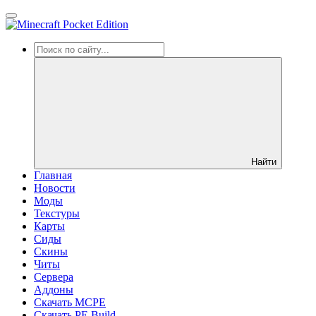
Найти
Главная
Новости
Моды
Текстуры
Карты
Сиды
Cкины
Читы
Сервера
Аддоны
Скачать MCPE
Скачать PE Build