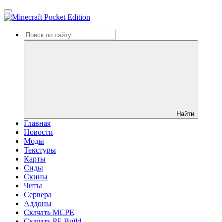
Найти
Главная
Новости
Моды
Текстуры
Карты
Сиды
Cкины
Читы
Сервера
Аддоны
Скачать MCPE
Скачать PE Build