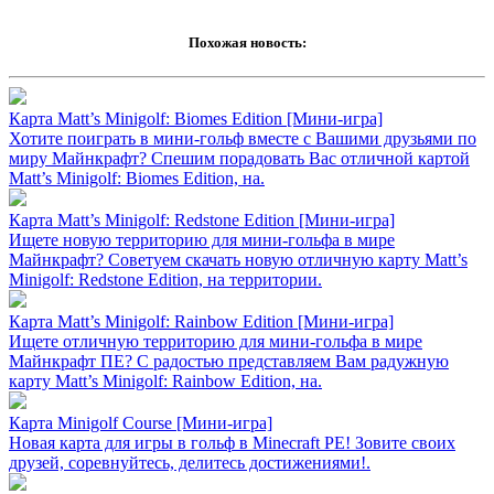
Похожая новость:
Карта Matt’s Minigolf: Biomes Edition [Mини-игра]
Хотите поиграть в мини-гольф вместе с Вашими друзьями по
миру Майнкрафт? Спешим порадовать Вас отличной картой
Matt’s Minigolf: Biomes Edition, на.
Карта Matt’s Minigolf: Redstone Edition [Mини-игра]
Ищете новую территорию для мини-гольфа в мире
Майнкрафт? Советуем скачать новую отличную карту Matt’s
Minigolf: Redstone Edition, на территории.
Карта Matt’s Minigolf: Rainbow Edition [Mини-игра]
Ищете отличную территорию для мини-гольфа в мире
Майнкрафт ПЕ? С радостью представляем Вам радужную
карту Matt’s Minigolf: Rainbow Edition, на.
Карта Minigolf Course [Мини-игра]
Новая карта для игры в гольф в Minecraft PE! Зовите своих
друзей, соревнуйтесь, делитесь достижениями!.