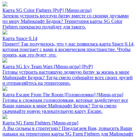
Карта SG Color Fighters [PvP] [Mини-игра]
Затеяли устроить веселую битву вместе со своими друзьями
по миру Майнкрафт Бедрок? Территория карты SG Color
Fighters прекрасно подойдет для такого.
Карта Space 0.14
Привет! Так получилось, что у нас появилась карта Space 0.14,
которая поиграет с вами в космическом пространстве. Чтобы
понять, как это будет, это.
Карта SG Icy Team Wars [Мини-игра] [PvP]
Готовы устроить настоящую ледяную битву за жизнь в мире
Майнкрафт Бедрок? Тогда смело собирайте всех своих друзей
и отправляйтесь на территорию.
Карта Escape From The Room [Головоломки] [Мини-игра]
Готовы к сложным головоломкам, которые задействуют все
Ваши навыки в мире Майнкрафт Бедрок? Тогда смело
скачивайте новую увлекательную карту Escape.
Карта SG Farm Fighters [Mини-игра]
А Вы сильны в стратегиях? Предлагаем Вам, повысить Ваши
навыки на территории карты SG Farm Fighters для Майнкрафт