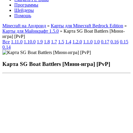
Программы
Шейдеры
Помощь
Minecraft на Андроид
»
Карты для Minecraft Bedrock Edition
»
Карты для Майнкрафт 1.5.0
» Карта SG Boat Battlers [Mини-
игра] [PvP]
Все
1.11.0
1.10.0
1.9
1.8
1.7
1.5
1.4
1.2.0
1.1.0
1.0
0.17
0.16
0.15
0.14
Карта SG Boat Battlers [Mини-игра] [PvP]