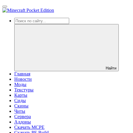
Найти
Главная
Новости
Моды
Текстуры
Карты
Сиды
Cкины
Читы
Сервера
Аддоны
Скачать MCPE
Скачать PE Build