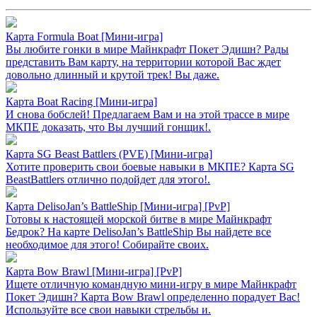
Карта Formula Boat [Mини-игра]
Вы любите гонки в мире Майнкрафт Покет Эдишн? Рады
представить Вам карту, на территории которой Вас ждет
довольно длинный и крутой трек! Вы даже.
Карта Boat Racing [Mини-игра]
И снова бобслей! Предлагаем Вам и на этой трассе в мире
МКПЕ доказать, что Вы лучший гонщик!.
Карта SG Beast Battlers (PVE) [Mини-игра]
Хотите проверить свои боевые навыки в МКПЕ? Карта SG
BeastBattlers отлично подойдет для этого!.
Карта DelisoJan’s BattleShip [Мини-игра] [PvP]
Готовы к настоящей морской битве в мире Майнкрафт
Бедрок? На карте DelisoJan’s BattleShip Вы найдете все
необходимое для этого! Собирайте своих.
Карта Bow Brawl [Mини-игра] [PvP]
Ищете отличную командную мини-игру в мире Майнкрафт
Покет Эдишн? Карта Bow Brawl определенно порадует Вас!
Используйте все свои навыки стрельбы и.