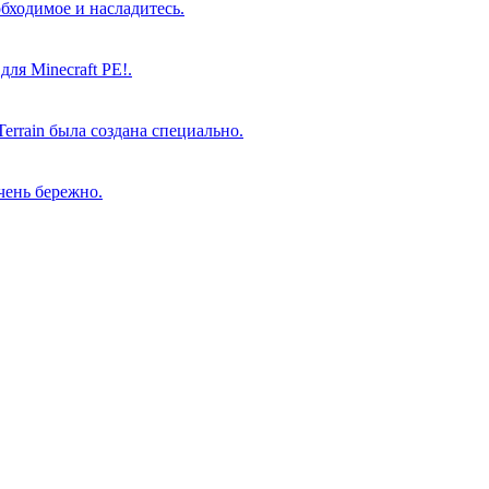
обходимое и насладитесь.
ля Minecraft PE!.
rrain была создана специально.
очень бережно.