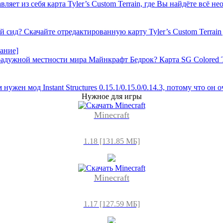
яет из себя карта Tyler’s Custom Terrain, где Вы найдёте всё не
сид? Скачайте отредактированную карту Tyler’s Custom Terrain д
ание]
дужной местности мира Майнкрафт Бедрок? Карта SG Colored Te
ужен мод Instant Structures 0.15.1/0.15.0/0.14.3, потому что он 
Нужное для игры
Minecraft
1.18 [131.85 МБ]
Minecraft
1.17 [127.59 МБ]