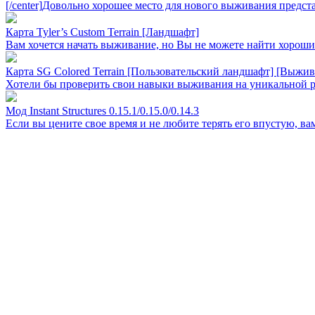
[/center]Довольно хорошее место для нового выживания представл
Карта Tyler’s Custom Terrain [Ландшафт]
Вам хочется начать выживание, но Вы не можете найти хороший 
Карта SG Colored Terrain [Пользовательский ландшафт] [Выжив
Хотели бы проверить свои навыки выживания на уникальной ра
Мод Instant Structures 0.15.1/0.15.0/0.14.3
Если вы цените свое время и не любите терять его впустую, вам н