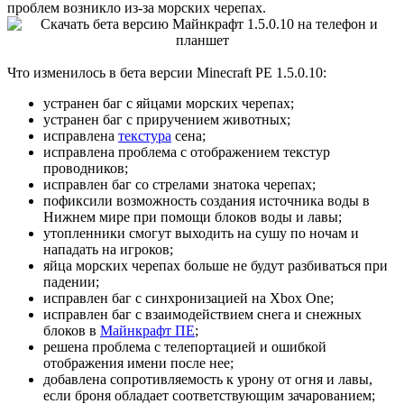
проблем возникло из-за морских черепах.
Что изменилось в бета версии Minecraft PE 1.5.0.10:
устранен баг с яйцами морских черепах;
устранен баг с приручением животных;
исправлена
текстура
сена;
исправлена проблема с отображением текстур
проводников;
исправлен баг со стрелами знатока черепах;
пофиксили возможность создания источника воды в
Нижнем мире при помощи блоков воды и лавы;
утопленники смогут выходить на сушу по ночам и
нападать на игроков;
яйца морских черепах больше не будут разбиваться при
падении;
исправлен баг с синхронизацией на Xbox One;
исправлен баг с взаимодействием снега и снежных
блоков в
Майнкрафт ПЕ
;
решена проблема с телепортацией и ошибкой
отображения имени после нее;
добавлена сопротивляемость к урону от огня и лавы,
если броня обладает соответствующим зачарованием;