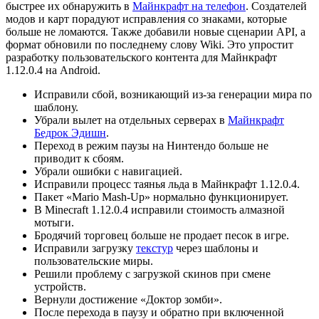
быстрее их обнаружить в
Майнкрафт на телефон
. Создателей
модов и карт порадуют исправления со знаками, которые
больше не ломаются. Также добавили новые сценарии API, а
формат обновили по последнему слову Wiki. Это упростит
разработку пользовательского контента для Майнкрафт
1.12.0.4 на Android.
Исправили сбой, возникающий из-за генерации мира по
шаблону.
Убрали вылет на отдельных серверах в
Майнкрафт
Бедрок Эдишн
.
Переход в режим паузы на Нинтендо больше не
приводит к сбоям.
Убрали ошибки с навигацией.
Исправили процесс таянья льда в Майнкрафт 1.12.0.4.
Пакет «Mario Mash-Up» нормально функционирует.
В Minecraft 1.12.0.4 исправили стоимость алмазной
мотыги.
Бродячий торговец больше не продает песок в игре.
Исправили загрузку
текстур
через шаблоны и
пользовательские миры.
Решили проблему с загрузкой скинов при смене
устройств.
Вернули достижение «Доктор зомби».
После перехода в паузу и обратно при включенной