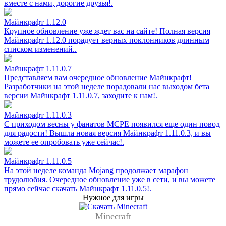
вместе с нами, дорогие друзья!.
Майнкрафт 1.12.0
Крупное обновление уже ждет вас на сайте! Полная версия
Майнкрафт 1.12.0 порадует верных поклонников длинным
списком изменений..
Майнкрафт 1.11.0.7
Представляем вам очередное обновление Майнкрафт!
Разработчики на этой неделе порадовали нас выходом бета
версии Майнкрафт 1.11.0.7, заходите к нам!.
Майнкрафт 1.11.0.3
С приходом весны у фанатов MCPE появился еще один повод
для радости! Вышла новая версия Майнкрафт 1.11.0.3, и вы
можете ее опробовать уже сейчас!.
Майнкрафт 1.11.0.5
На этой неделе команда Mojang продолжает марафон
трудолюбия. Очередное обновление уже в сети, и вы можете
прямо сейчас скачать Майнкрафт 1.11.0.5!.
Нужное для игры
Minecraft