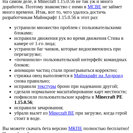
На самом деле, в Minecraft 1.15.0.56 не так уж и много
доработок. Поэтому знакомство с ними в
MCBE
не займет
много времени. Итак, вот то, чего удалось достичь
разработчикам Майнкрафт 1.15.0.56 в этот раз:
устранили множество проблем с пользовательскими
блоками;
исправили движения рук во время движения Стива в
камере от 1-го лица;
устранили баг чанков, которые видоизменялись при
перезагрузке;
«почиинили» пользовательский интерфейс командных
блоков;
анимации частиц стали проигрываться корректно;
стрижка овец выполняется в
Майнкрафт на Андроид
снова правильно;
исправили
текстуры
брони при надевании другой;
сделали нормальное масштабирование карт местности;
пофиксили пользовательские крафты в
Minecraft PE
1.15.0.56
;
исправили зачарования;
убрали вылет из
Minecraft BE
при загрузке, когда герой
стоит в воде.
Вы можете скачать бета версию
МКПЕ
полностью бесплатно!