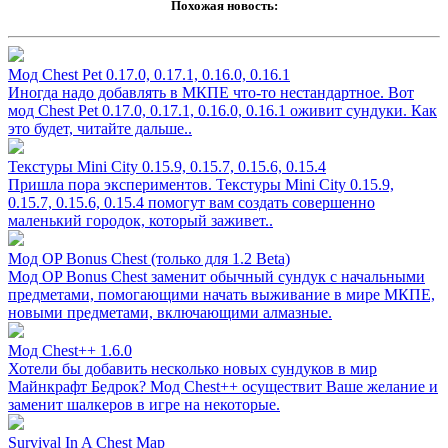
Похожая новость:
Мод Chest Pet 0.17.0, 0.17.1, 0.16.0, 0.16.1
Иногда надо добавлять в МКПЕ что-то нестандартное. Вот
мод Chest Pet 0.17.0, 0.17.1, 0.16.0, 0.16.1 оживит сундуки. Как
это будет, читайте дальше..
Текстуры Mini City 0.15.9, 0.15.7, 0.15.6, 0.15.4
Пришла пора экспериментов. Текстуры Mini City 0.15.9,
0.15.7, 0.15.6, 0.15.4 помогут вам создать совершенно
маленький городок, который заживет..
Мод OP Bonus Chest (только для 1.2 Beta)
Мод OP Bonus Chest заменит обычный сундук с начальными
предметами, помогающими начать выживание в мире МКПЕ,
новыми предметами, включающими алмазные.
Мод Chest++ 1.6.0
Хотели бы добавить несколько новых сундуков в мир
Майнкрафт Бедрок? Мод Chest++ осуществит Ваше желание и
заменит шалкеров в игре на некоторые.
Survival In A Chest Map