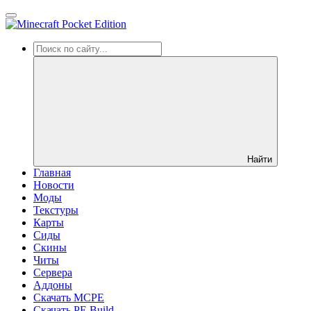
Найти
Главная
Новости
Моды
Текстуры
Карты
Сиды
Cкины
Читы
Сервера
Аддоны
Скачать MCPE
Скачать PE Build