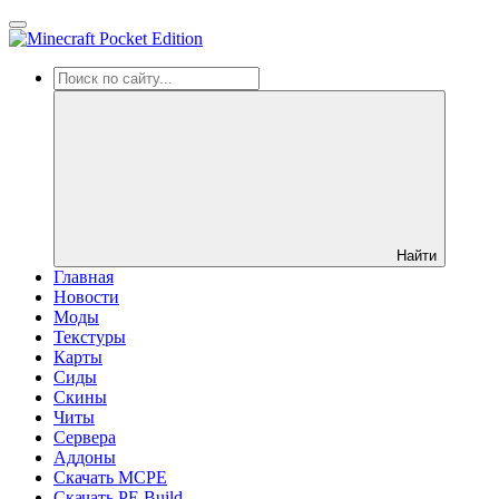
Найти
Главная
Новости
Моды
Текстуры
Карты
Сиды
Cкины
Читы
Сервера
Аддоны
Скачать MCPE
Скачать PE Build