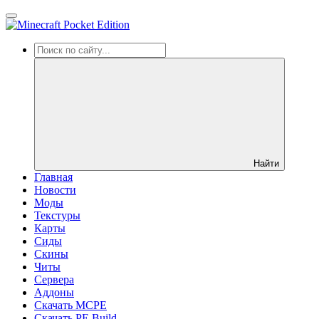
Найти
Главная
Новости
Моды
Текстуры
Карты
Сиды
Cкины
Читы
Сервера
Аддоны
Скачать MCPE
Скачать PE Build