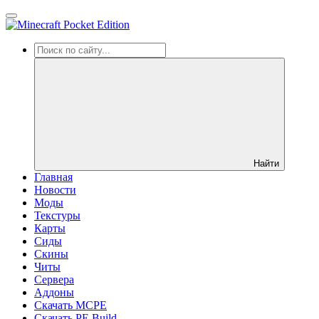
Найти
Главная
Новости
Моды
Текстуры
Карты
Сиды
Cкины
Читы
Сервера
Аддоны
Скачать MCPE
Скачать PE Build