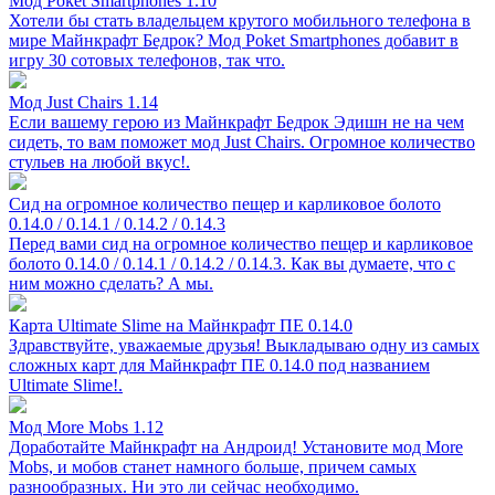
Мод Poket Smartphones 1.10
Хотели бы стать владельцем крутого мобильного телефона в
мире Майнкрафт Бедрок? Мод Poket Smartphones добавит в
игру 30 сотовых телефонов, так что.
Мод Just Chairs 1.14
Если вашему герою из Майнкрафт Бедрок Эдишн не на чем
сидеть, то вам поможет мод Just Chairs. Огромное количество
стульев на любой вкус!.
Сид на огромное количество пещер и карликовое болото
0.14.0 / 0.14.1 / 0.14.2 / 0.14.3
Перед вами сид на огромное количество пещер и карликовое
болото 0.14.0 / 0.14.1 / 0.14.2 / 0.14.3. Как вы думаете, что с
ним можно сделать? А мы.
Карта Ultimate Slime на Майнкрафт ПЕ 0.14.0
Здравствуйте, уважаемые друзья! Выкладываю одну из самых
сложных карт для Майнкрафт ПЕ 0.14.0 под названием
Ultimate Slime!.
Мод More Mobs 1.12
Доработайте Майнкрафт на Андроид! Установите мод More
Mobs, и мобов станет намного больше, причем самых
разнообразных. Ни это ли сейчас необходимо.