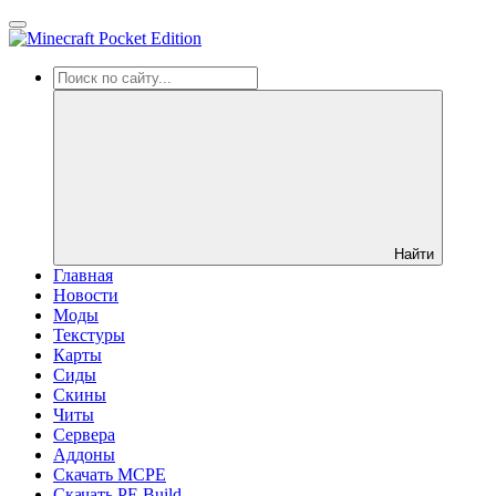
Найти
Главная
Новости
Моды
Текстуры
Карты
Сиды
Cкины
Читы
Сервера
Аддоны
Скачать MCPE
Скачать PE Build