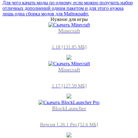
Для чего качать моды по одному, если можно получить набор
отличных дополнений одним пакетом и для этого нужна
лишь одна сборка модов для Майнкрафт.
Нужное для игры
Minecraft
1.18 [131.85 МБ]
Minecraft
1.17 [127.59 МБ]
BlockLauncher
Версия 1.26.1 Pro [52.6 МБ]