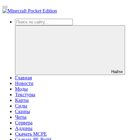
Найти
Главная
Новости
Моды
Текстуры
Карты
Сиды
Cкины
Читы
Сервера
Аддоны
Скачать MCPE
Скачать PE Build