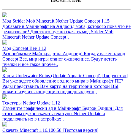
Похожая новость:
Мод Strider Mob Minecraft Nether Update Concept 1.15
Добавьте в Майнкрафт на Андроид моба, которого пока что не
реализовали! Для этого нужно скачать мод Strider Mob
Minecraft Nether Update Concept!.
Мод Concept Bee 1.12
Разнообразьте Майнкрафт на Андроид! Когда у вас есть мод
Concept Bee, мир игры станет оживленнее. Будут летать
пчелки и все такое прочее..
Карта Underwater Ruins (Update Aquatic Concept) [Творчество]
Вы уже ждете обновление водного мира в Майнкрафт ПЕ?
Рады представить Вам карту, на территории которой ВЫ
можете изучить концепцию подводных руин,.
Текстуры Nether Update 1.12
Измените графически ад в Майнкрафт Бедрок Эдишн! Для
этого вам нужно скачать текстуры Nether Update и
подключить их в настройках!.
Скачать Minecraft 1.16.100.58 [Тестовая версия]