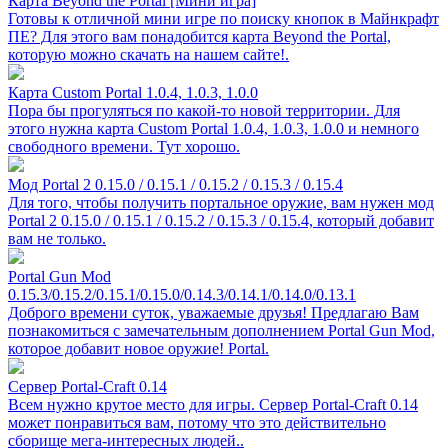
Карта Beyond the Portal [Мини игра]
Готовы к отличной мини игре по поиску кнопок в Майнкрафт
ПЕ? Для этого вам понадобится карта Beyond the Portal,
которую можно скачать на нашем сайте!.
Карта Custom Portal 1.0.4, 1.0.3, 1.0.0
Пора бы прогуляться по какой-то новой территории. Для
этого нужна карта Custom Portal 1.0.4, 1.0.3, 1.0.0 и немного
свободного времени. Тут хорошо.
Мод Portal 2 0.15.0 / 0.15.1 / 0.15.2 / 0.15.3 / 0.15.4
Для того, чтобы получить портальное оружие, вам нужен мод
Portal 2 0.15.0 / 0.15.1 / 0.15.2 / 0.15.3 / 0.15.4, который добавит
вам не только.
Portal Gun Mod
0.15.3/0.15.2/0.15.1/0.15.0/0.14.3/0.14.1/0.14.0/0.13.1
Доброго времени суток, уважаемые друзья! Предлагаю Вам
познакомиться с замечательным дополнением Portal Gun Mod,
которое добавит новое оружие! Portal.
Сервер Portal-Craft 0.14
Всем нужно крутое место для игры. Сервер Portal-Craft 0.14
может понравиться вам, потому что это действительно
сборище мега-интересных людей..