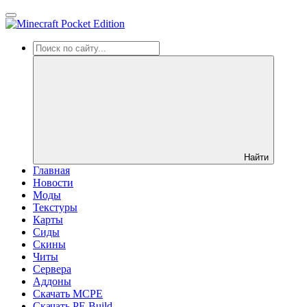
Найти
Главная
Новости
Моды
Текстуры
Карты
Сиды
Cкины
Читы
Сервера
Аддоны
Скачать MCPE
Скачать PE Build