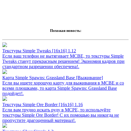
Похожая новость:
Текстуры Simple Tweaks [16х16] 1.12
Если ваш телефон не вытягивает МСВЕ, то текстуры Simple
Tweaks станут прекрасным решением! Экономия кадров при
стандартном разрешении обеспечена!.
Карта Simple Spawns: Grassland Base [Выживание]
Если вы ищете хорошую карту для выживания в MCBE и со
всеми плюшками, то карта Simple Spawns: Grassland Base
подойдет!.
Текстуры Simple Ore Border [16х16] 1.16
Если вам трудно искать руду в MCPE, то используйте
текстуры Simple Ore Border! С их помощью вы никогда не
пропустите драгоценный материал!.