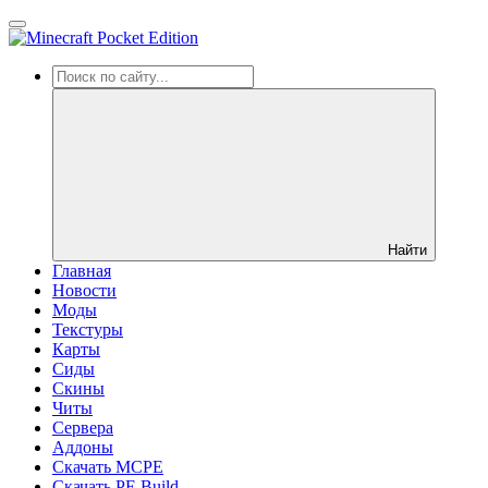
Найти
Главная
Новости
Моды
Текстуры
Карты
Сиды
Cкины
Читы
Сервера
Аддоны
Скачать MCPE
Скачать PE Build