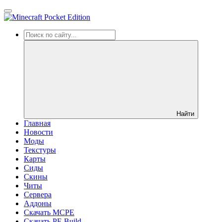
Найти
Главная
Новости
Моды
Текстуры
Карты
Сиды
Cкины
Читы
Сервера
Аддоны
Скачать MCPE
Скачать PE Build