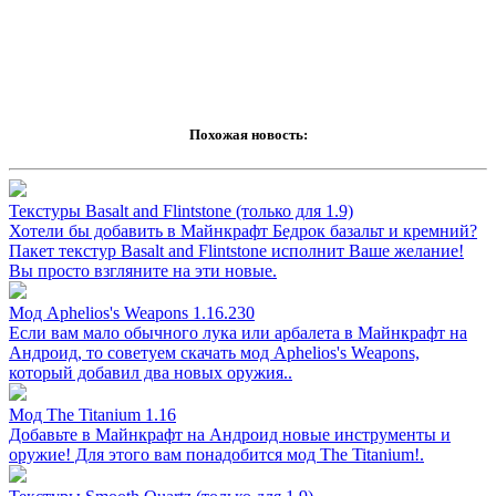
Похожая новость:
Текстуры Basalt and Flintstone (только для 1.9)
Хотели бы добавить в Майнкрафт Бедрок базальт и кремний?
Пакет текстур Basalt and Flintstone исполнит Ваше желание!
Вы просто взгляните на эти новые.
Мод Aphelios's Weapons 1.16.230
Если вам мало обычного лука или арбалета в Майнкрафт на
Андроид, то советуем скачать мод Aphelios's Weapons,
который добавил два новых оружия..
Мод The Titanium 1.16
Добавьте в Майнкрафт на Андроид новые инструменты и
оружие! Для этого вам понадобится мод The Titanium!.