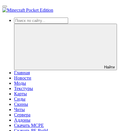
Найти
Главная
Новости
Моды
Текстуры
Карты
Сиды
Cкины
Читы
Сервера
Аддоны
Скачать MCPE
Скачать PE Build