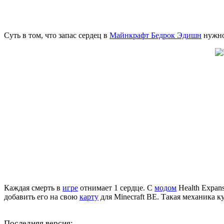
Суть в том, что запас сердец в
Майнкрафт Бедрок Эдишн
нужно 
Каждая смерть в
игре
отнимает 1 сердце. С
модом
Health Expan
добавить его на свою
карту
для Minecraft BE. Такая механика к
Последняя версия: