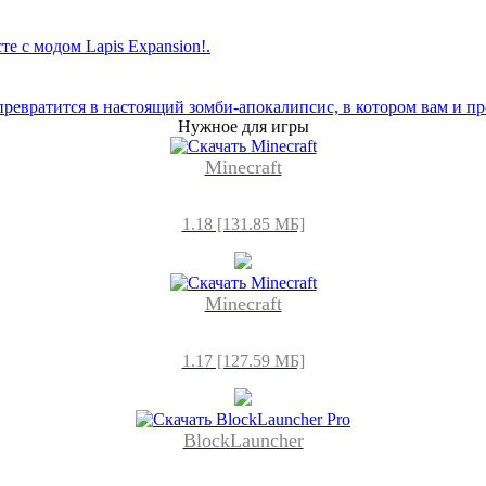
 с модом Lapis Expansion!.
ревратится в настоящий зомби-апокалипсис, в котором вам и пр
Нужное для игры
Minecraft
1.18 [131.85 МБ]
Minecraft
1.17 [127.59 МБ]
BlockLauncher