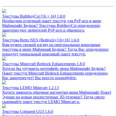
Текстуры BubiboyCst [16 × 16] 1.8.0
Необходим отличный пакет текстур для PvP-игр в мире
Майнкрафт Бедрок? Текстуры BubiboyCst определенно
заинтересуют любителей PvP-игр и обычного.
Текстуры Retro NES (Bedrock) [16×16] 1.6.0
Вам нужен свежий взгляд на оригинальные ванильные
текстуры в мире Майнкраф Бедрок? Тогда Вас определенно
порадует уникальный красивый пакет текстур.
Текстуры Minecraft Bedrock Enhancements 1.8.0
Хотели бы улучшить интерфейс мира Майнкрафт Бедрок?
Пакет текстур Minecraft Bedrock Enhancements определенно
Вас заинтересует! Вы просто попробуйте.
Текстуры LEMO Minecart 1.2.13
Хотите заменить обычные вагонетки мира Майнкрафт Покет
Эдишн на новые реалистичные 3D-тележки? Тогда смело
скачивайте пакет текстур LEMO Minecart и.
Текстуры Coloured GUI 1.6.0