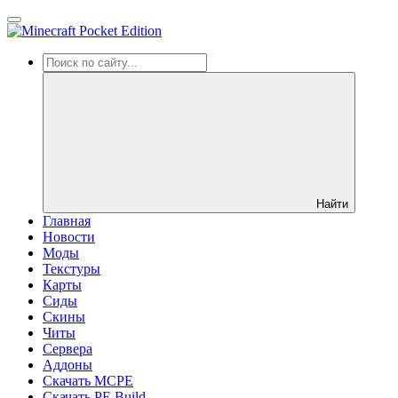
Найти
Главная
Новости
Моды
Текстуры
Карты
Сиды
Cкины
Читы
Сервера
Аддоны
Скачать MCPE
Скачать PE Build