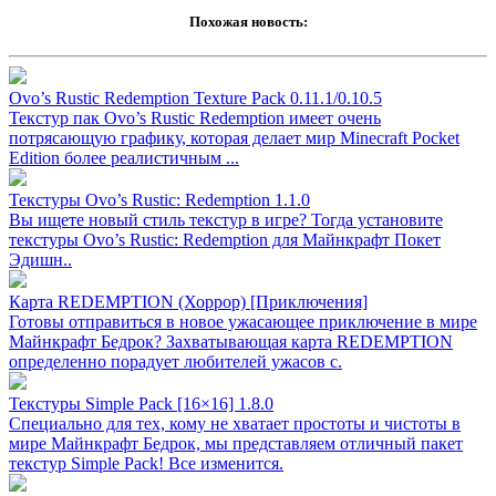
Похожая новость:
Ovo’s Rustic Redemption Texture Pack 0.11.1/0.10.5
Текстур пак Ovo’s Rustic Redemption имеет очень
потрясающую графику, которая делает мир Minecraft Pocket
Edition более реалистичным ...
Текстуры Ovo’s Rustic: Redemption 1.1.0
Вы ищете новый стиль текстур в игре? Тогда установите
текстуры Ovo’s Rustic: Redemption для Майнкрафт Покет
Эдишн..
Карта REDEMPTION (Хоррор) [Приключения]
Готовы отправиться в новое ужасающее приключение в мире
Майнкрафт Бедрок? Захватывающая карта REDEMPTION
определенно порадует любителей ужасов с.
Текстуры Simple Pack [16×16] 1.8.0
Специально для тех, кому не хватает простоты и чистоты в
мире Майнкрафт Бедрок, мы представляем отличный пакет
текстур Simple Pack! Все изменится.