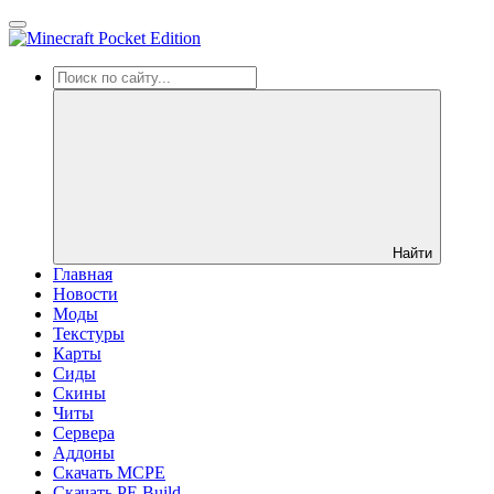
Найти
Главная
Новости
Моды
Текстуры
Карты
Сиды
Cкины
Читы
Сервера
Аддоны
Скачать MCPE
Скачать PE Build