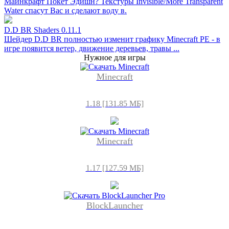
Майнкрафт Покет Эдишн? Текстуры Invisible/More Transparent
Water спасут Вас и сделают воду в.
D.D BR Shaders 0.11.1
Шейдер D.D BR полностью изменит графику Minecraft PE - в
игре появится ветер, движение деревьев, травы ...
Нужное для игры
Minecraft
1.18 [131.85 МБ]
Minecraft
1.17 [127.59 МБ]
BlockLauncher