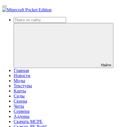
Найти
Главная
Новости
Моды
Текстуры
Карты
Сиды
Cкины
Читы
Сервера
Аддоны
Скачать MCPE
Скачать PE Build