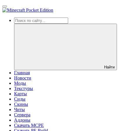
Найти
Главная
Новости
Моды
Текстуры
Карты
Сиды
Cкины
Читы
Сервера
Аддоны
Скачать MCPE
Скачать PE Build