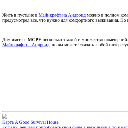
Жить в пустыне в
Майнкрафт на Андроид
можно в полном комф
предусмотрел все, что нужно для комфортного выживания. По к
Дом имеет в
MCPE
несколько этажей и множество помещений. 
Майнкрафт на Андроид
, но вы можете скачать любой интерес
Карта A Good Survival House
Если вы решили попробовать свои силы в выживании, то у нас е