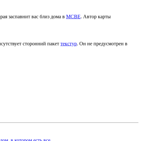
орая заспавнит вас близ дома в
MCBE
. Автор карты
исутствует сторонний пакет
текстур
. Он не предусмотрен в
ом, в котором есть все.