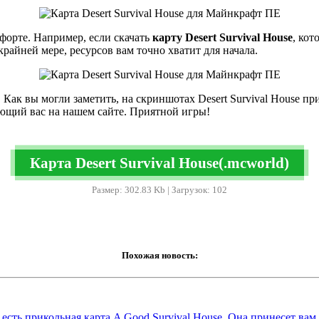
орте. Например, если скачать
карту
Desert
Survival
House
, кот
райней мере, ресурсов вам точно хватит для начала.
Как вы могли заметить, на скриншотах Desert Survival House пр
ующий вас на нашем сайте. Приятной игры!
Карта Desert Survival House(.mcworld)
Размер: 302.83 Kb | Загрузок: 102
Похожая новость:
сть прикольная карта A Good Survival House. Она принесет вам д