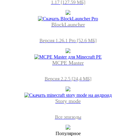
1.17 [127.59 МБ]
BlockLauncher
Версия 1.26.1 Pro [52.6 МБ]
MCPE Master
Версия 2.2.5 [24,4 МБ]
Story mode
Все эпизоды
Популярное