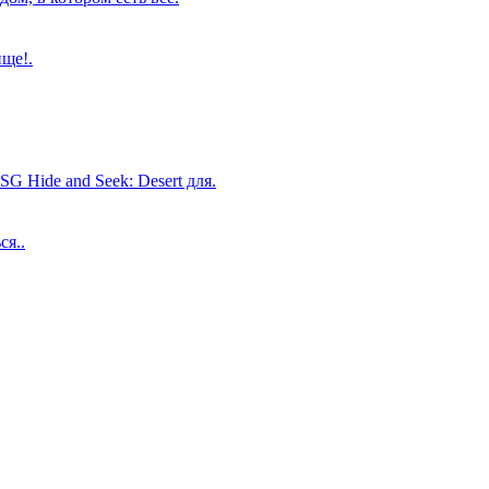
ище!.
 Hide and Seek: Desert для.
ся..