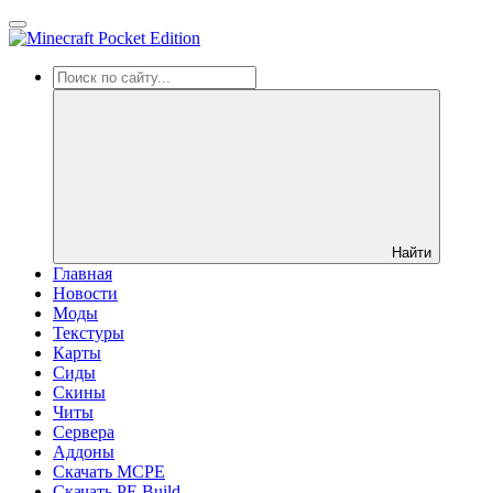
Найти
Главная
Новости
Моды
Текстуры
Карты
Сиды
Cкины
Читы
Сервера
Аддоны
Скачать MCPE
Скачать PE Build