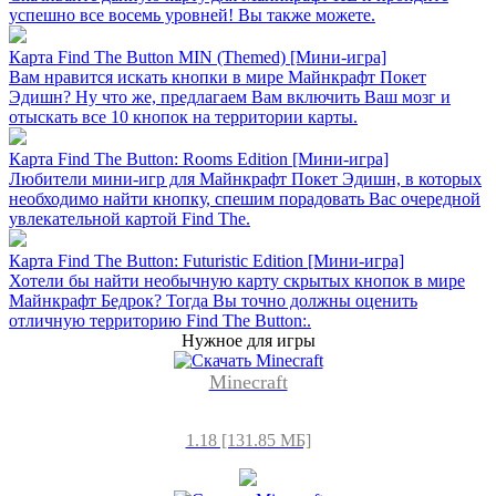
успешно все восемь уровней! Вы также можете.
Карта Find The Button MIN (Themed) [Mини-игра]
Вам нравится искать кнопки в мире Майнкрафт Покет
Эдишн? Ну что же, предлагаем Вам включить Ваш мозг и
отыскать все 10 кнопок на территории карты.
Карта Find The Button: Rooms Edition [Mини-игра]
Любители мини-игр для Майнкрафт Покет Эдишн, в которых
необходимо найти кнопку, спешим порадовать Вас очередной
увлекательной картой Find The.
Карта Find The Button: Futuristic Edition [Mини-игра]
Хотели бы найти необычную карту скрытых кнопок в мире
Майнкрафт Бедрок? Тогда Вы точно должны оценить
отличную территорию Find The Button:.
Нужное для игры
Minecraft
1.18 [131.85 МБ]