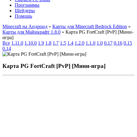
Программы
Шейдеры
Помощь
Minecraft на Андроид
»
Карты для Minecraft Bedrock Edition
»
Карты для Майнкрафт 1.8.0
» Карта PG FortCraft [PvP] [Mини-
игра]
Все
1.11.0
1.10.0
1.9
1.8
1.7
1.5
1.4
1.2.0
1.1.0
1.0
0.17
0.16
0.15
0.14
Карта PG FortCraft [PvP] [Mини-игра]