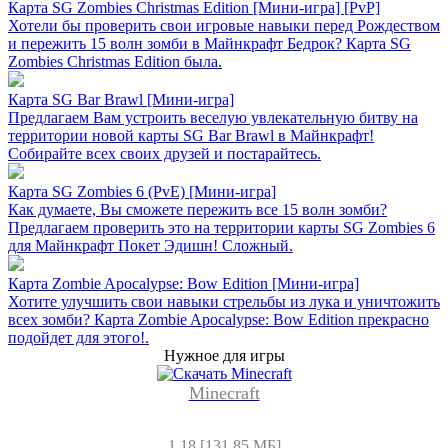
Карта SG Zombies Christmas Edition [Мини-игра] [PvP]
Хотели бы проверить свои игровые навыки перед Рождеством
и пережить 15 волн зомби в Майнкрафт Бедрок? Карта SG
Zombies Christmas Edition была.
Карта SG Bar Brawl [Mини-игра]
Предлагаем Вам устроить веселую увлекательную битву на
территории новой карты SG Bar Brawl в Майнкрафт!
Собирайте всех своих друзей и постарайтесь.
Карта SG Zombies 6 (PvE) [Mини-игра]
Как думаете, Вы сможете пережить все 15 волн зомби?
Предлагаем проверить это на территории карты SG Zombies 6
для Майнкрафт Покет Эдишн! Сложный.
Карта Zombie Apocalypse: Bow Edition [Mини-игра]
Хотите улучшить свои навыки стрельбы из лука и уничтожить
всех зомби? Карта Zombie Apocalypse: Bow Edition прекрасно
подойдет для этого!.
Нужное для игры
Minecraft
1.18 [131.85 МБ]