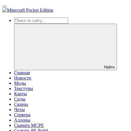
Найти
Главная
Новости
Моды
Текстуры
Карты
Сиды
Cкины
Читы
Сервера
Аддоны
Скачать MCPE
Скачать PE Build