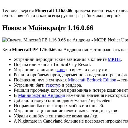
Тестовая версия
Minecraft 1.16.0.66
примечательна тем, что дел
пусть ловят баги и как всегда ругают разработчиков, верно?
Новое в Майнкрафт 1.16.0.66
Бета
Minecraft PE 1.16.0.66
на Андроид сможет порадовать нас
Устранили периодические зависания в клиенте
МКПЕ
.
Пофиксили мэш-ап
Tropical City Resort.
Устранили зависание
карт
во время их загрузки.
Решили проблему преждевременного падения стрел и фае
Пофиксили лут в сундуках
Minecraft Bedrock Edition
– теп
Устранили баги
текстур
и рендера.
Решили проблему, которая приводила к потере компонен
В
Майнкрафт на Андроид
изменили значения некоторых 
Добавили новую опцию для команды / replaceitem.
Исправили баги некоторых мобов и их целей.
Устранили зацикливание некоторых частиц и звуков.
Убрали ошибку в синтаксисе команды / xp.
A Nightmare in Candyland больше не позволяет игрокам те