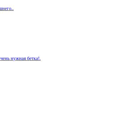
шнего..
чень нужная бетка!.