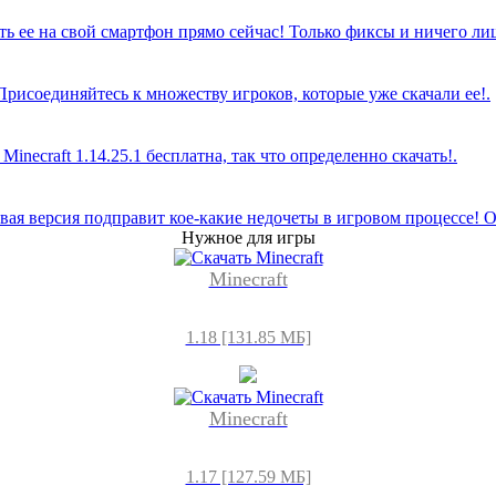
ать ее на свой смартфон прямо сейчас! Только фиксы и ничего ли
 Присоединяйтесь к множеству игроков, которые уже скачали ее!.
Minecraft 1.14.25.1 бесплатна, так что определенно скачать!.
овая версия подправит кое-какие недочеты в игровом процессе! О
Нужное для игры
Minecraft
1.18 [131.85 МБ]
Minecraft
1.17 [127.59 МБ]