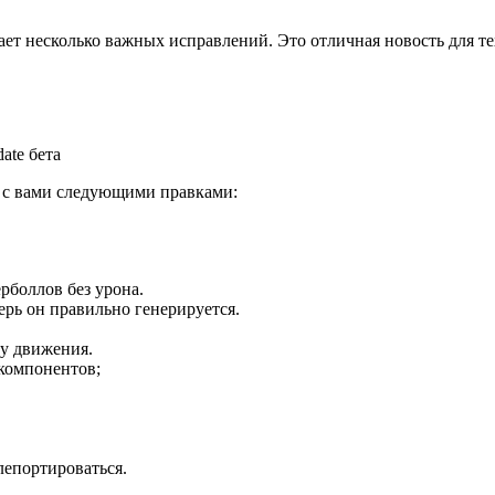
ает несколько важных исправлений. Это отличная новость для те
 с вами следующими правками:
рболлов без урона.
ерь он правильно генерируется.
ту движения.
компонентов;
лепортироваться.