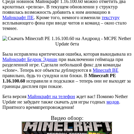
Среди новинок Майнкрафт 1.16.100.60 можно отметить два
крохотных «релиза». В текущем обновлении у структур
появилась возможность добавить к ним анимацию в
Майнкрафт ПЕ
. Кроме того, немного изменили
текстуру
всплывающего фона при вводе читов и команд – окно стало
темнее.
Была исправлена критическая ошибка, которая выкидывала из
Майнкрафт Бедрок Эдишн
при выключении геймпада при
разделенной игре. Сделали небольшой фикс для команды
«clone». Теперь все объекты дублируются в
Minecraft BE
правильно, будь то сундуки или блоки. В
Minecraft PE
1.16.100.60
исправили и подсказки – теперь они не выходят за
границы дисплея при показе.
Бета версия
Майнкрафт на телефон
ждет вас! Помимо Nether
Update не забудьте также скачать для игры годных
модов
.
Приятного времяпрепровождения!
Видео обзор: