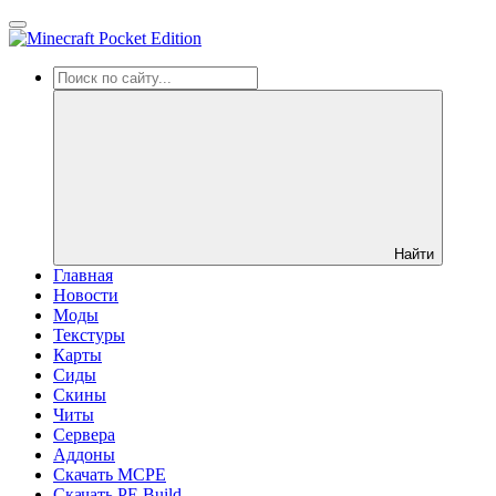
Найти
Главная
Новости
Моды
Текстуры
Карты
Сиды
Cкины
Читы
Сервера
Аддоны
Скачать MCPE
Скачать PE Build