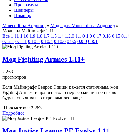
Программы
Шейдеры
Помощь
Minecraft на Андроид
»
Моды для Minecraft на Андроид
»
Моды на Майнкрафт 1.11
Все
1.11
1.10
1.9
1.8
1.7
1.5
1.4
1.2.0
1.1.0
1.0
0.17
0.16
0.15
0.14
0.12.1
0.11.1
0.10.5
0.10.4
0.10.0
0.9.5
0.9.0
0.8.1
Мод Fighting Armies 1.11+
2 263
просмотров
Если Майнкрафт Бедрок Эдишн кажется статичным, мод
Fighting Armies исправит это. Теперь сражения нейтралов
будут вспыхивать в игре намного чаще..
Просмотров:
2 263
Подробнее
Мод Justice League PE Evolve 1.11