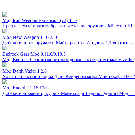
Мод Iron Weapon Expansion (v2) 1.17
Предлагаем вам разнообразить железное оружие в Minecraft BE
Мод New Weapon 1.16.230
Добавьте новое оружие в Майнкрафт на Андроид! Для этого з
Bedrock Gear Mod 0.11.0/0.10.5
Мод Bedrock Gear позволит вам добывать не уничтожаемый Бедрок 
Мод Darth Vader 1.2.8
Хотите стать настоящим Дарт Вейдером мира Майнкрафт ПЕ? Мод
Мод Enderite 1.16.100+
Добавьте новый вид руды в Майнкрафт Бедрок Эдишн! Мод Ende