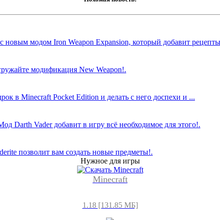
 с новым модом Iron Weapon Expansion, который добавит рецепты
агружайте модификация New Weapon!.
в Minecraft Pocket Edition и делать с него доспехи и ...
 Darth Vader добавит в игру всё необходимое для этого!.
rite позволит вам создать новые предметы!.
Нужное для игры
Minecraft
1.18 [131.85 МБ]