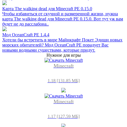
Карта The walking dead для Minecraft PE 0.15.0
Чтобы избавиться от скучной и размеренной жизни, нужна
карта The walking dead для Minecraft PE 0.15.0. Вот тут уж вам
будет не до расслабона..
Мод OceanCraft PE 1.4.4
Хотели бы встретить в мире Майнкрафт Покет Эдишн новых
морских обитателей? Мод OceanCraft PE порадует Вас
новыми водными существами, которые придут.
Нужное для игры
Minecraft
1.18 [131.85 МБ]
Minecraft
1.17 [127.59 МБ]