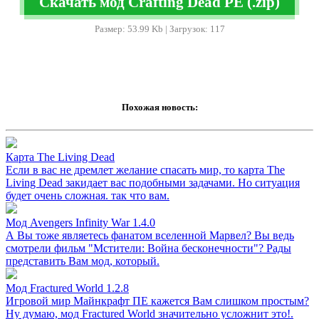
Скачать мод Crafting Dead PE (.zip)
Размер: 53.99 Kb | Загрузок: 117
Похожая новость:
Карта The Living Dead
Если в вас не дремлет желание спасать мир, то карта The
Living Dead закидает вас подобными задачами. Но ситуация
будет очень сложная. так что вам.
Мод Avengers Infinity War 1.4.0
А Вы тоже являетесь фанатом вселенной Марвел? Вы ведь
смотрели фильм "Мстители: Война бесконечности"? Рады
представить Вам мод, который.
Мод Fractured World 1.2.8
Игровой мир Майнкрафт ПЕ кажется Вам слишком простым?
Ну думаю, мод Fractured World значительно усложнит это!.