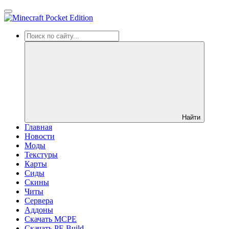
Найти
Главная
Новости
Моды
Текстуры
Карты
Сиды
Cкины
Читы
Сервера
Аддоны
Скачать MCPE
Скачать PE Build