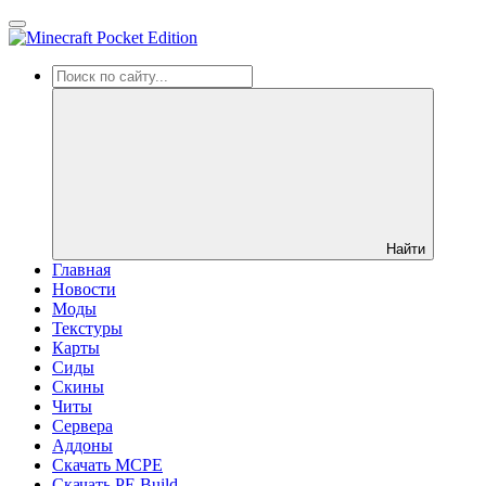
Найти
Главная
Новости
Моды
Текстуры
Карты
Сиды
Cкины
Читы
Сервера
Аддоны
Скачать MCPE
Скачать PE Build