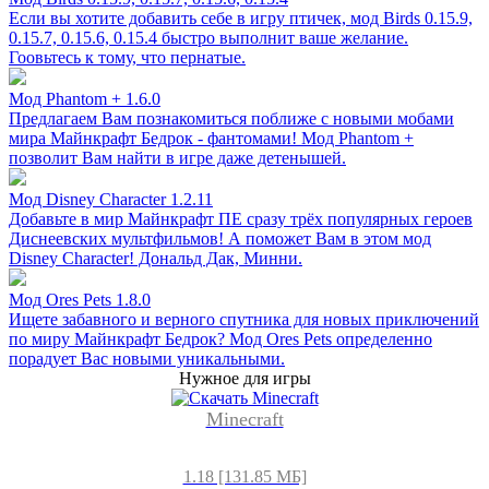
Если вы хотите добавить себе в игру птичек, мод Birds 0.15.9,
0.15.7, 0.15.6, 0.15.4 быстро выполнит ваше желание.
Гоовьтесь к тому, что пернатые.
Мод Phantom + 1.6.0
Предлагаем Вам познакомиться поближе с новыми мобами
мира Майнкрафт Бедрок - фантомами! Мод Phantom +
позволит Вам найти в игре даже детенышей.
Мод Disney Character 1.2.11
Добавьте в мир Майнкрафт ПЕ сразу трёх популярных героев
Диснеевских мультфильмов! А поможет Вам в этом мод
Disney Character! Дональд Дак, Минни.
Мод Ores Pets 1.8.0
Ищете забавного и верного спутника для новых приключений
по миру Майнкрафт Бедрок? Мод Ores Pets определенно
порадует Вас новыми уникальными.
Нужное для игры
Minecraft
1.18 [131.85 МБ]