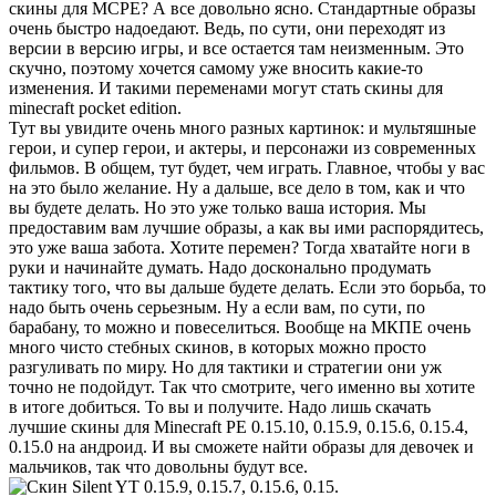
скины для MCPE? А все довольно ясно. Стандартные образы
очень быстро надоедают. Ведь, по сути, они переходят из
версии в версию игры, и все остается там неизменным. Это
скучно, поэтому хочется самому уже вносить какие-то
изменения. И такими переменами могут стать скины для
minecraft pocket edition.
Тут вы увидите очень много разных картинок: и мультяшные
герои, и супер герои, и актеры, и персонажи из современных
фильмов. В общем, тут будет, чем играть. Главное, чтобы у вас
на это было желание. Ну а дальше, все дело в том, как и что
вы будете делать. Но это уже только ваша история. Мы
предоставим вам лучшие образы, а как вы ими распорядитесь,
это уже ваша забота. Хотите перемен? Тогда хватайте ноги в
руки и начинайте думать. Надо досконально продумать
тактику того, что вы дальше будете делать. Если это борьба, то
надо быть очень серьезным. Ну а если вам, по сути, по
барабану, то можно и повеселиться. Вообще на МКПЕ очень
много чисто стебных скинов, в которых можно просто
разгуливать по миру. Но для тактики и стратегии они уж
точно не подойдут. Так что смотрите, чего именно вы хотите
в итоге добиться. То вы и получите. Надо лишь скачать
лучшие скины для Minecraft PE 0.15.10, 0.15.9, 0.15.6, 0.15.4,
0.15.0 на андроид. И вы сможете найти образы для девочек и
мальчиков, так что довольны будут все.