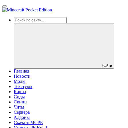
Найти
Главная
Новости
Моды
Текстуры
Карты
Сиды
Cкины
Читы
Сервера
Аддоны
Скачать MCPE
Скачать PE Build