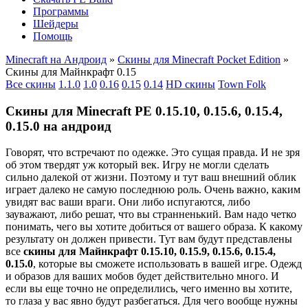
Программы
Шейдеры
Помощь
Minecraft на Андроид
»
Скины для Minecraft Pocket Edition
»
Скины для Майнкрафт 0.15
Все скины
1.1.0
1.0
0.16
0.15
0.14
HD скины
Town Folk
Скины для Minecraft PE 0.15.10, 0.15.6, 0.15.4,
0.15.0 на андроид
Говорят, что встречают по одежке. Это сущая правда. И не зря
об этом твердят уж который век. Игру не могли сделать
сильно далекой от жизни. Поэтому и тут ваш внешний облик
играет далеко не самую последнюю роль. Очень важно, каким
увидят вас ваши враги. Они либо испугаются, либо
зауважают, либо решат, что вы странненький. Вам надо четко
понимать, чего вы хотите добиться от вашего образа. К какому
результату он должен привести. Тут вам будут представлены
все
скины для Майнкрафт 0.15.10, 0.15.9, 0.15.6, 0.15.4,
0.15.0
, которые вы сможете использовать в вашей игре. Одежд
и образов для ваших мобов будет действительно много. И
если вы еще точно не определились, чего именно вы хотите,
то глаза у вас явно будут разбегаться. Для чего вообще нужны