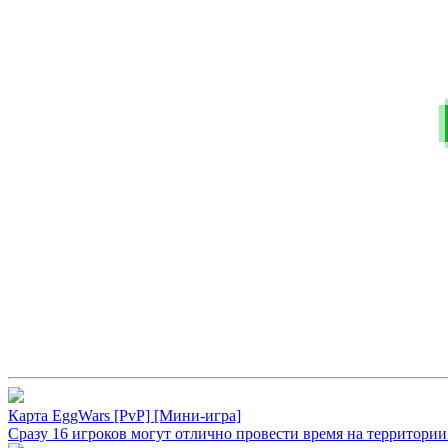
Карта EggWars [PvP] [Mини-игра]
Сразу 16 игроков могут отлично провести время на территории