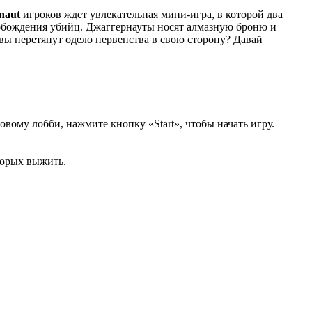
naut
игроков ждет увлекательная мини-игра, в которой два
обождения убийц. Джаггернауты носят алмазную броню и
вы перетянут одело первенства в свою сторону? Давай
вому лобби, нажмите кнопку «Start», чтобы начать игру.
торых выжить.