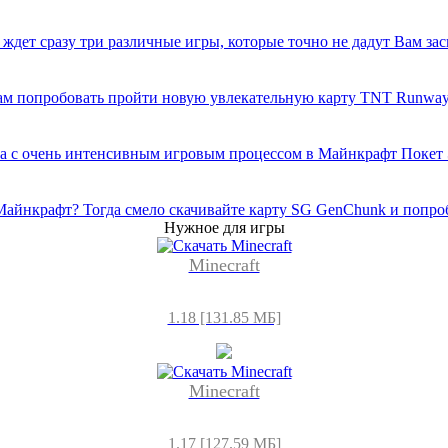
дет сразу три различные игры, которые точно не дадут Вам зас
 попробовать пройти новую увлекательную карту TNT Runway, 
ра с очень интенсивным игровым процессом в Майнкрафт Покет
айнкрафт? Тогда смело скачивайте карту SG GenChunk и попро
Нужное для игры
Minecraft
1.18 [131.85 МБ]
Minecraft
1.17 [127.59 МБ]