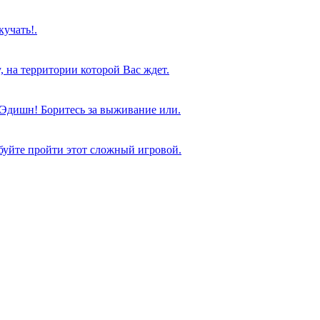
кучать!.
на территории которой Вас ждет.
 Эдишн! Боритесь за выживание или.
буйте пройти этот сложный игровой.