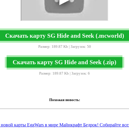
Скачать карту SG Hide and Seek (.mcworld)
Размер: 189.87 Kb | Загрузок: 50
Скачать карту SG Hide and Seek (.zip)
Размер: 189.87 Kb | Загрузок: 6
Похожая новость:
 новой карты EggWars в мире Майнкрафт Бедрок! Собирайте всех