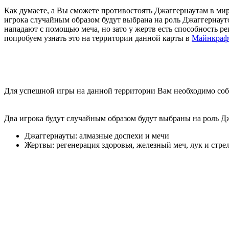
Как думаете, а Вы сможете противостоять Джаггернаутам в ми
игрока случайным образом будут выбрана на роль Джаггернаут
нападают с помощью меча, но зато у жертв есть способность р
попробуем узнать это на территории данной карты в
Майнкраф
Для успешной игры на данной территории Вам необходимо собра
Два игрока будут случайным образом будут выбраны на роль Дж
Джаггернауты: алмазные доспехи и мечи
Жертвы: регенерация здоровья, железный меч, лук и стре