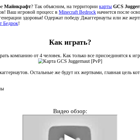
ре
Майнкрафт
? Так объясним, на территории
карты
GCS Jugger
ов! Ваш игровой процесс в
Minecraft Bedrock
начнется после осв
егенерации здоровья! Одержат победу Джаггернауты или же жерт
т Бедрок
!
Как играть?
ть компанию от 4 человек. Как только все присоединятся к игро
аггернаутов. Остальные же будут их жертвами, главная цель ко
лы
Видео обзор: