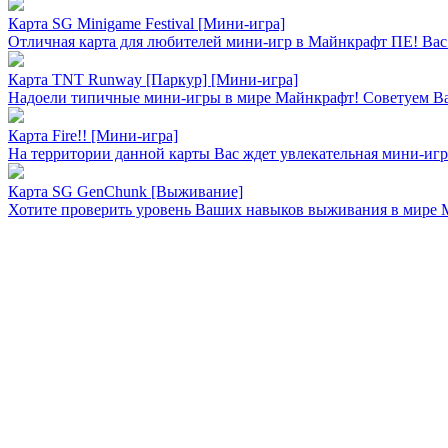
Карта SG Minigame Festival [Mини-игра]
Отличная карта для любителей мини-игр в Майнкрафт ПЕ! Вас ж
Карта TNT Runway [Паркур] [Мини-игра]
Надоели типичные мини-игры в мире Майнкрафт! Советуем Вам
Карта Fire!! [Mини-игра]
На территории данной карты Вас ждет увлекательная мини-иг
Карта SG GenChunk [Выживание]
Хотите проверить уровень Ваших навыков выживания в мире М