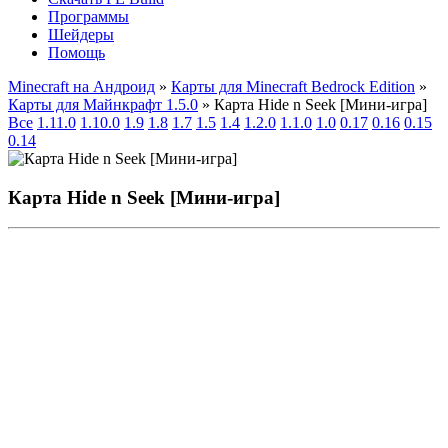
Программы
Шейдеры
Помощь
Minecraft на Андроид
»
Карты для Minecraft Bedrock Edition
»
Карты для Майнкрафт 1.5.0
» Карта Hide n Seek [Mини-игра]
Все
1.11.0
1.10.0
1.9
1.8
1.7
1.5
1.4
1.2.0
1.1.0
1.0
0.17
0.16
0.15
0.14
Карта Hide n Seek [Mини-игра]