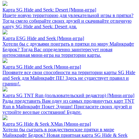
Карта SG Hide and Seek: Desert [Мини-игра]
Ищете новую территорию для увлекательной игры в прятки?
Тогда смело собирайте своих друзей и скачивайте отличную
карту SG Hide and Seek: Desert для.
Карта ESG Hide and Seek [Mини-игра]
Хотели бы с друзьями поиграть в прятки по миру Майнкрафт
Бедрок? Тогда Вас определенно заинтересует новая
интенсивная мини-игра на территории карты.
Карта SG Hide and Seek [Mини-игра]
Проявите все свои способности на территории карты SG Hide
and Seek для Майнкрафт ПЕ! Здесь не существует правил и
границ!.
Карта SG TNT Run (пользовательский редактор) [Mини-игра]
Рады представить Вам одну из самых продвинутых карт TNT
Run в Майнкрафт Покет Эдишн! Пригласите своих друзей и
устройте веселые состязания! Будьте.
Карта SG Hide & Seek XMas [Мини-игра]
Хотели бы сыграть в рождественские прятки в мире
Майнкрафт Бедрок? Новая приятная карта SG Hide & Seek