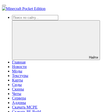
Найти
Главная
Новости
Моды
Текстуры
Карты
Сиды
Cкины
Читы
Сервера
Аддоны
Скачать MCPE
Скачать PE Build