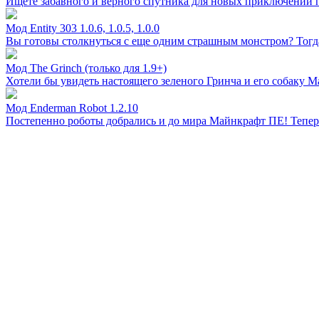
Ищете забавного и верного спутника для новых приключений 
Мод Entity 303 1.0.6, 1.0.5, 1.0.0
Вы готовы столкнуться с еще одним страшным монстром? Тогда вот
Мод The Grinch (только для 1.9+)
Хотели бы увидеть настоящего зеленого Гринча и его собаку 
Мод Enderman Robot 1.2.10
Постепенно роботы добрались и до мира Майнкрафт ПЕ! Теперь 