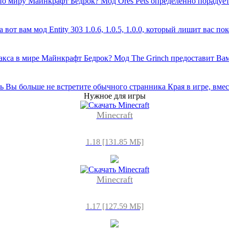
по миру Майнкрафт Бедрок? Мод Ores Pets определенно пораду
 вам мод Entity 303 1.0.6, 1.0.5, 1.0.0, который лишит вас поко
Макса в мире Майнкрафт Бедрок? Мод The Grinch предоставит Ва
Вы больше не встретите обычного странника Края в игре, вмест
Нужное для игры
Minecraft
1.18 [131.85 МБ]
Minecraft
1.17 [127.59 МБ]