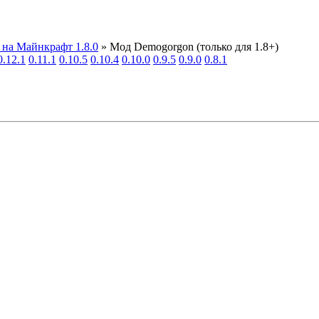
на Майнкрафт 1.8.0
» Мод Demogorgon (только для 1.8+)
0.12.1
0.11.1
0.10.5
0.10.4
0.10.0
0.9.5
0.9.0
0.8.1