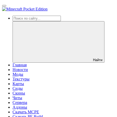
Найти
Главная
Новости
Моды
Текстуры
Карты
Сиды
Cкины
Читы
Сервера
Аддоны
Скачать MCPE
Скачать PE Build