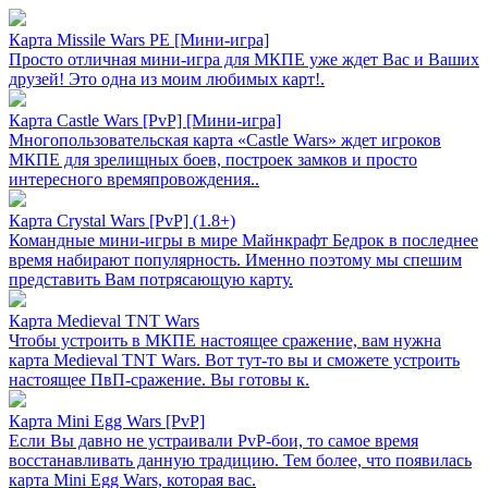
Карта Missile Wars PE [Mини-игра]
Просто отличная мини-игра для МКПЕ уже ждет Вас и Ваших
друзей! Это одна из моим любимых карт!.
Карта Castle Wars [PvP] [Мини-игра]
Многопользовательская карта «Castle Wars» ждет игроков
МКПЕ для зрелищных боев, построек замков и просто
интересного времяпровождения..
Карта Crystal Wars [PvP] (1.8+)
Командные мини-игры в мире Майнкрафт Бедрок в последнее
время набирают популярность. Именно поэтому мы спешим
представить Вам потрясающую карту.
Карта Medieval TNT Wars
Чтобы устроить в МКПЕ настоящее сражение, вам нужна
карта Medieval TNT Wars. Вот тут-то вы и сможете устроить
настоящее ПвП-сражение. Вы готовы к.
Карта Mini Egg Wars [PvP]
Если Вы давно не устраивали PvP-бои, то самое время
восстанавливать данную традицию. Тем более, что появилась
карта Mini Egg Wars, которая вас.