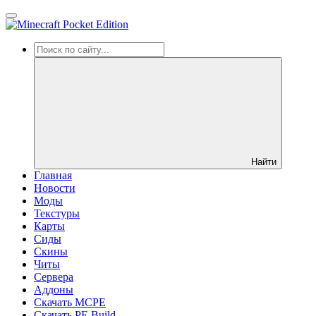
Найти
Главная
Новости
Моды
Текстуры
Карты
Сиды
Cкины
Читы
Сервера
Аддоны
Скачать MCPE
Скачать PE Build