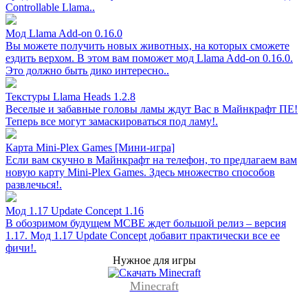
Controllable Llama..
Мод Llama Add-on 0.16.0
Вы можете получить новых животных, на которых сможете
ездить верхом. В этом вам поможет мод Llama Add-on 0.16.0.
Это должно быть дико интересно..
Текстуры Llama Heads 1.2.8
Веселые и забавные головы ламы ждут Вас в Майнкрафт ПЕ!
Теперь все могут замаскироваться под ламу!.
Карта Mini-Plex Games [Мини-игра]
Если вам скучно в Майнкрафт на телефон, то предлагаем вам
новую карту Mini-Plex Games. Здесь множество способов
развлечься!.
Мод 1.17 Update Concept 1.16
В обозримом будущем MCBE ждет большой релиз – версия
1.17. Мод 1.17 Update Concept добавит практически все ее
фичи!.
Нужное для игры
Minecraft